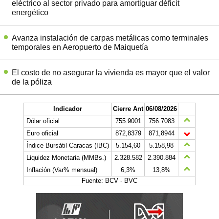
eléctrico al sector privado para amortiguar déficit
energético
Avanza instalación de carpas metálicas como terminales
temporales en Aeropuerto de Maiquetía
El costo de no asegurar la vivienda es mayor que el valor
de la póliza
Indicador
Cierre Ant
06/08/2026
Dólar oficial
755.9001
756.7083
Euro oficial
872,8379
871,8944
Índice Bursátil Caracas (IBC)
5.154,60
5.158,98
Liquidez Monetaria (MMBs.)
2.328.582
2.390.884
Inflación (Var% mensual)
6,3%
13,8%
Fuente: BCV - BVC