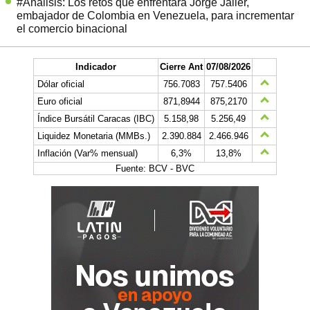
#Análisis: Los retos que enfrentará Jorge Jaller,
embajador de Colombia en Venezuela, para incrementar
el comercio binacional
Indicador
Cierre Ant
07/08/2026
Dólar oficial
756.7083
757.5406
Euro oficial
871,8944
875,2170
Índice Bursátil Caracas (IBC)
5.158,98
5.256,49
Liquidez Monetaria (MMBs.)
2.390.884
2.466.946
Inflación (Var% mensual)
6,3%
13,8%
Fuente: BCV - BVC