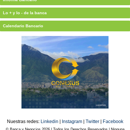
Lo + y lo - de la banca
Calendario Bancario
Nuestras redes:
Linkedin
|
Instagram
|
Twitter
|
Facebook
© Banca y Negocios 2026 | Todos los Derechos Reservados | Ninguna