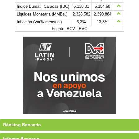
Índice Bursátil Caracas (IBC)
5.138,01
5.154,60
Liquidez Monetaria (MMBs.)
2.328.582
2.390.884
Inflación (Var% mensual)
6,3%
13,8%
Fuente: BCV - BVC
Ránking Bancario
Informe Bancario