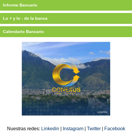
Informe Bancario
Lo + y lo - de la banca
Calendario Bancario
Nuestras redes:
Linkedin
|
Instagram
|
Twitter
|
Facebook