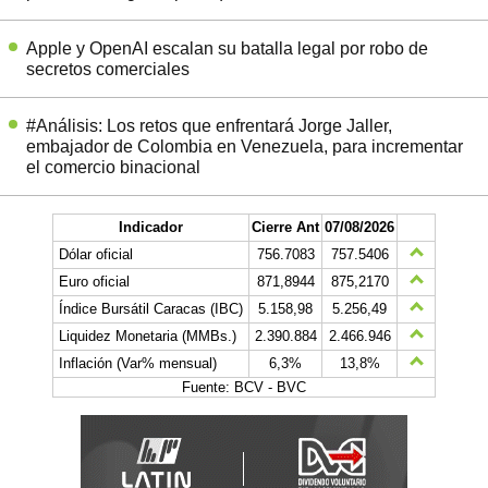
Apple y OpenAI escalan su batalla legal por robo de
secretos comerciales
#Análisis: Los retos que enfrentará Jorge Jaller,
embajador de Colombia en Venezuela, para incrementar
el comercio binacional
Indicador
Cierre Ant
07/08/2026
Dólar oficial
756.7083
757.5406
Euro oficial
871,8944
875,2170
Índice Bursátil Caracas (IBC)
5.158,98
5.256,49
Liquidez Monetaria (MMBs.)
2.390.884
2.466.946
Inflación (Var% mensual)
6,3%
13,8%
Fuente: BCV - BVC