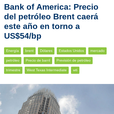
Bank of America: Precio
del petróleo Brent caerá
este año en torno a
US$54/bp
Energía
brent
Dólares
Estados Unidos
mercado
petróleo
Precio de barril
Previsión de petróleo
trimestre
West Texas Intermediate
wti