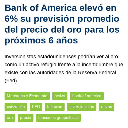
Bank of America elevó en
6% su previsión promedio
del precio del oro para los
próximos 6 años
Inversionistas estadounidenses podrían ver al oro
como un activo refugio frente a la incertidumbre que
existe con las autoridades de la Reserva Federal
(Fed).
Mercados y Economía
activo
bank of america
cotización
FED
Inflación
inversionistas
onzas
oro
precio
tensiones geopolíticas