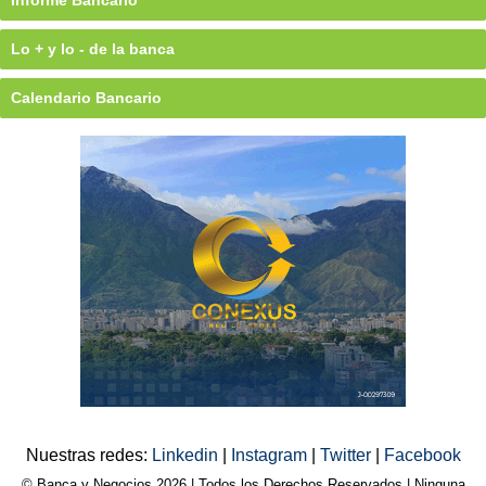
Lo + y lo - de la banca
Calendario Bancario
Nuestras redes:
Linkedin
|
Instagram
|
Twitter
|
Facebook
© Banca y Negocios 2026 | Todos los Derechos Reservados | Ninguna