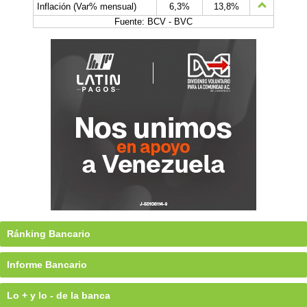
Inflación (Var% mensual)
6,3%
13,8%
Fuente: BCV - BVC
Ránking Bancario
Informe Bancario
Lo + y lo - de la banca