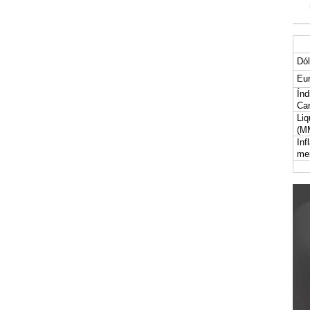
Dól
Eur
Índ
Car
Liq
(M
Inf
me