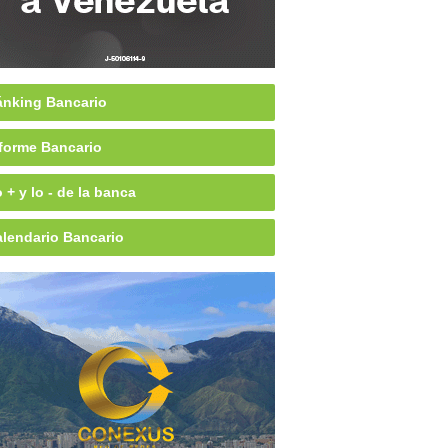
nking Bancario
forme Bancario
 + y lo - de la banca
lendario Bancario