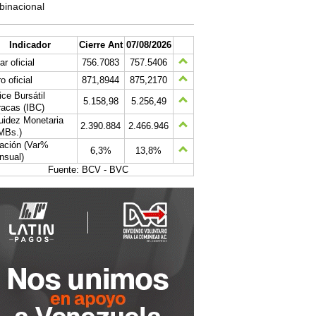
binacional
Indicador
Cierre Ant
07/08/2026
ar oficial
756.7083
757.5406
o oficial
871,8944
875,2170
ice Bursátil
5.158,98
5.256,49
acas (IBC)
uidez Monetaria
2.390.884
2.466.946
MBs.)
lación (Var%
6,3%
13,8%
nsual)
Fuente: BCV - BVC