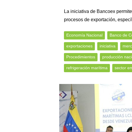
La iniciativa de Bancoex permite
procesos de exportación, especí
Economía Nacional
Banco de Co
exportaciones
iniciativa
merc
Procedimientos
producción naci
refrigeración marítima
sector em