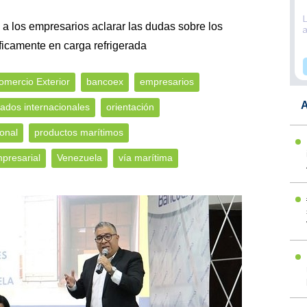
 a los empresarios aclarar las dudas sobre los
ficamente en carga refrigerada
mercio Exterior
bancoex
empresarios
A
ados internacionales
orientación
onal
productos marítimos
presarial
Venezuela
vía marítima