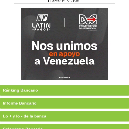
Fuente: BCV - BVC
Ránking Bancario
Informe Bancario
Lo + y lo - de la banca
Calendario Bancario