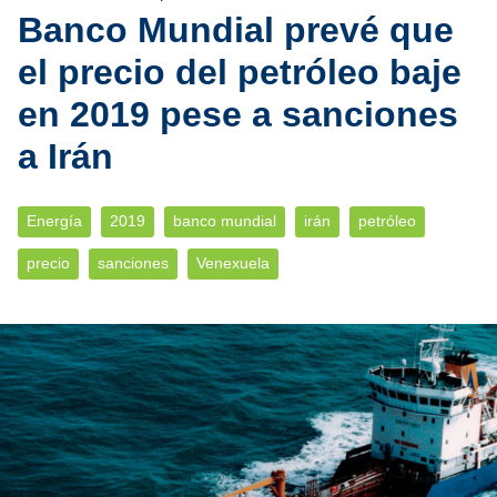
Banco Mundial prevé que
el precio del petróleo baje
en 2019 pese a sanciones
a Irán
Energía
2019
banco mundial
irán
petróleo
precio
sanciones
Venexuela