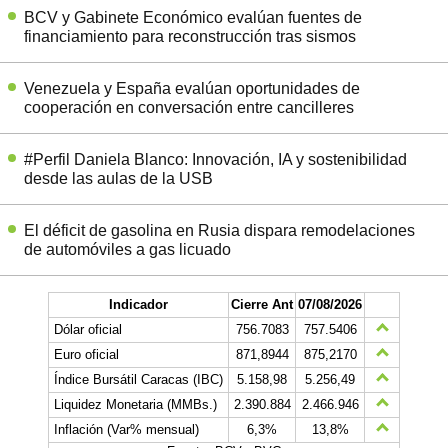
BCV y Gabinete Económico evalúan fuentes de
financiamiento para reconstrucción tras sismos
Venezuela y España evalúan oportunidades de
cooperación en conversación entre cancilleres
#Perfil Daniela Blanco: Innovación, IA y sostenibilidad
desde las aulas de la USB
El déficit de gasolina en Rusia dispara remodelaciones
de automóviles a gas licuado
Indicador
Cierre Ant
07/08/2026
Dólar oficial
756.7083
757.5406
Euro oficial
871,8944
875,2170
Índice Bursátil Caracas (IBC)
5.158,98
5.256,49
Liquidez Monetaria (MMBs.)
2.390.884
2.466.946
Inflación (Var% mensual)
6,3%
13,8%