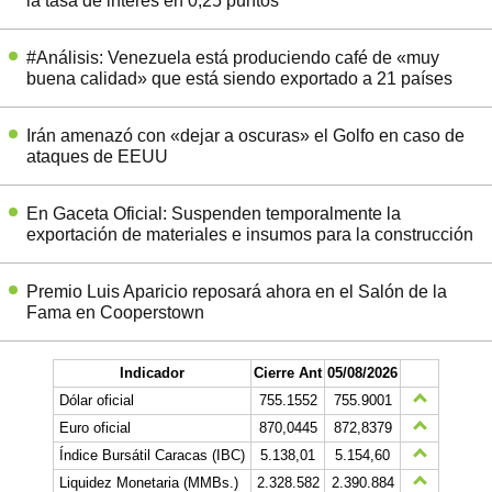
la tasa de interés en 0,25 puntos
#Análisis: Venezuela está produciendo café de «muy
buena calidad» que está siendo exportado a 21 países
Irán amenazó con «dejar a oscuras» el Golfo en caso de
ataques de EEUU
En Gaceta Oficial: Suspenden temporalmente la
exportación de materiales e insumos para la construcción
Premio Luis Aparicio reposará ahora en el Salón de la
Fama en Cooperstown
Indicador
Cierre Ant
05/08/2026
Dólar oficial
755.1552
755.9001
Euro oficial
870,0445
872,8379
Índice Bursátil Caracas (IBC)
5.138,01
5.154,60
Liquidez Monetaria (MMBs.)
2.328.582
2.390.884