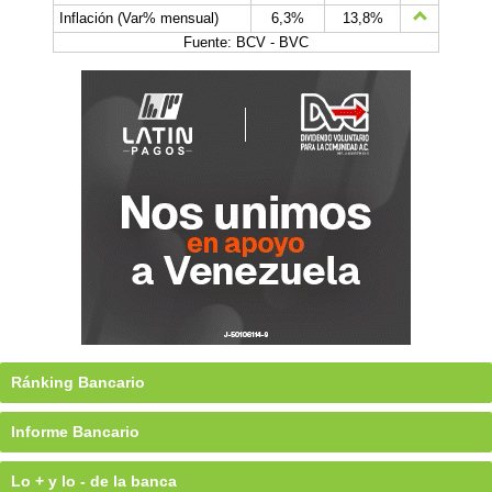
Inflación (Var% mensual)
6,3%
13,8%
Fuente: BCV - BVC
Ránking Bancario
Informe Bancario
Lo + y lo - de la banca