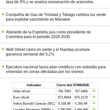
tasa de 5% y se analiza exoneración de aranceles
Compañía de Gas de Trinidad y Tobago celebra luz verde
para explotar yacimiento en Manatee
Abelardo de la Espriella jura como presidente de
Colombia para el periodo 2026-2030
Wall Street cierra en verde y el Nasdaq acumula
ganancia semanal del 5,2%
Ejecutivo nacional lanza plan crediticio con subsidio para
viviendas en zonas afectadas por los sismos
Indicador
Cierre Ant
07/08/2026
Dólar oficial
756.7083
757.5406
Euro oficial
871,8944
875,2170
Índice Bursátil Caracas (IBC)
5.158,98
5.256,49
Liquidez Monetaria (MMBs.)
2.390.884
2.466.946