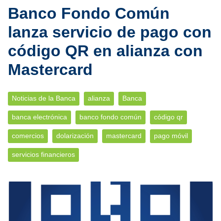
Banco Fondo Común
lanza servicio de pago con
código QR en alianza con
Mastercard
Noticias de la Banca
alianza
Banca
banca electrónica
banco fondo común
código qr
comercios
dolarización
mastercard
pago móvil
servicios financieros