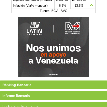
Inflación (Var% mensual)
6,3%
13,8%
Fuente: BCV - BVC
Ránking Bancario
Informe Bancario
Lo + y lo - de la banca