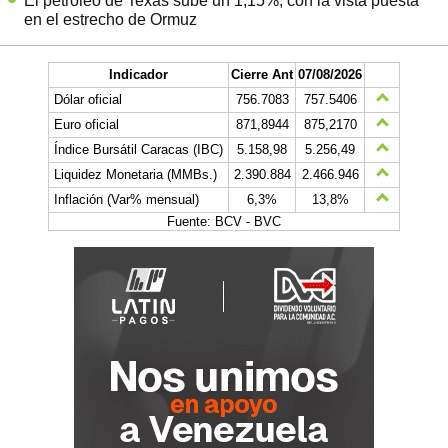
El petróleo de Texas sube un 1,15%, con la vista puesta
en el estrecho de Ormuz
Indicador
Cierre Ant
07/08/2026
Dólar oficial
756.7083
757.5406
Euro oficial
871,8944
875,2170
Índice Bursátil Caracas (IBC)
5.158,98
5.256,49
Liquidez Monetaria (MMBs.)
2.390.884
2.466.946
Inflación (Var% mensual)
6,3%
13,8%
Fuente: BCV - BVC