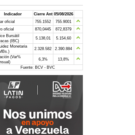
Indicador
Cierre Ant
05/08/2026
ar oficial
755.1552
755.9001
o oficial
870,0445
872,8379
ice Bursátil
5.138,01
5.154,60
acas (IBC)
uidez Monetaria
2.328.582
2.390.884
MBs.)
lación (Var%
6,3%
13,8%
nsual)
Fuente: BCV - BVC