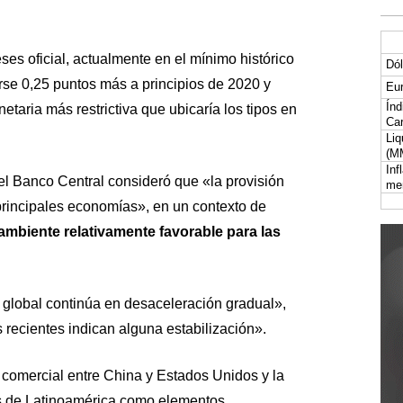
ses oficial, actualmente en el mínimo histórico
Dól
rse 0,25 puntos más a principios de 2020 y
Eur
Índ
netaria más restrictiva que ubicaría los tipos en
Car
Liq
(M
Inf
el Banco Central consideró que «la provisión
me
principales economías», en un contexto de
ambiente relativamente favorable para las
ad global continúa en desaceleración gradual»,
recientes indican alguna estabilización».
 comercial entre China y Estados Unidos y la
es de Latinoamérica como elementos