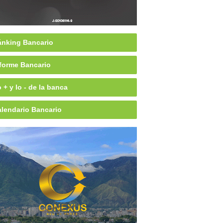
nking Bancario
forme Bancario
 + y lo - de la banca
lendario Bancario