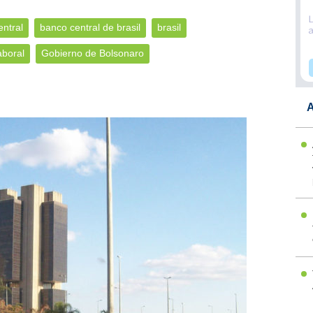
ntral
banco central de brasil
brasil
aboral
Gobierno de Bolsonaro
A