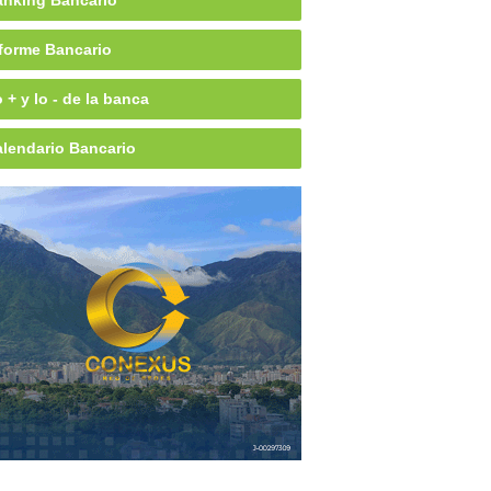
nking Bancario
forme Bancario
 + y lo - de la banca
lendario Bancario