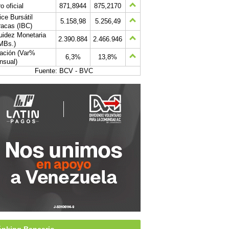
o oficial
871,8944
875,2170
ice Bursátil
5.158,98
5.256,49
acas (IBC)
uidez Monetaria
2.390.884
2.466.946
MBs.)
lación (Var%
6,3%
13,8%
nsual)
Fuente: BCV - BVC