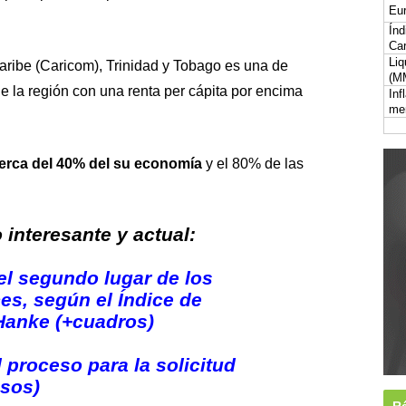
Eur
Índ
Car
Liq
ribe (Caricom), Trinidad y Tobago es una de
(M
la región con una renta per cápita por encima
Inf
me
cerca del 40% del su economía
y el 80% de las
interesante y actual:
l segundo lugar de los
es, según el Índice de
Hanke (+cuadros)
 proceso para la solicitud
asos)