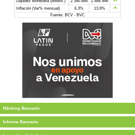
Liquidez Monetaria (MMBs.)
2.390.884
2.466.946
Inflación (Var% mensual)
6,3%
13,8%
Fuente: BCV - BVC
Ránking Bancario
Informe Bancario