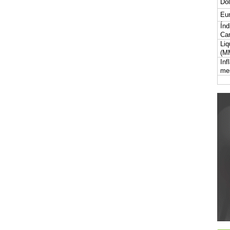
Dól
Eur
Índ
Car
Liq
(M
Inf
me