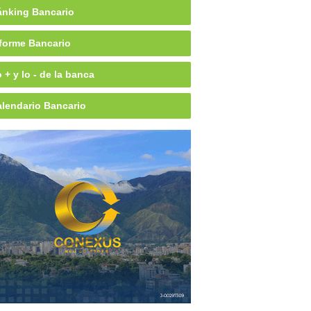
nking Bancario
forme Bancario
 + y lo - de la banca
lendario Bancario