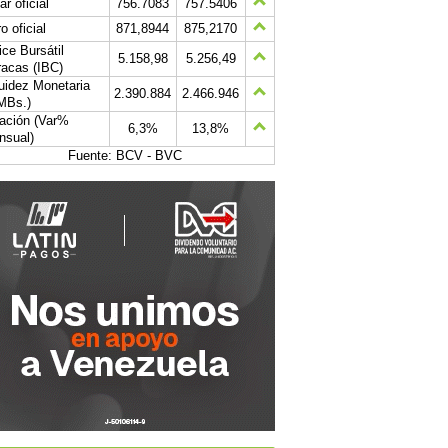
ar oficial
756.7083
757.5406
o oficial
871,8944
875,2170
ice Bursátil
5.158,98
5.256,49
acas (IBC)
uidez Monetaria
2.390.884
2.466.946
MBs.)
lación (Var%
6,3%
13,8%
nsual)
Fuente: BCV - BVC