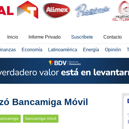
Inicio
Informe Privado
Suscríbete
Contacto
inanzas
Economía
Latinoamérica
Energía
Opinión
T
zó Bancamiga Móvil
bancamiga
bancamiga móvil