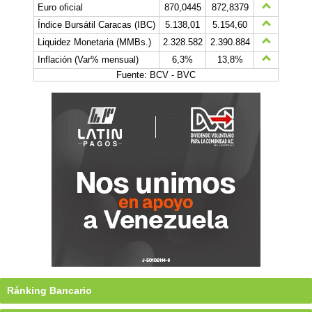
Euro oficial
870,0445
872,8379
Índice Bursátil Caracas (IBC)
5.138,01
5.154,60
Liquidez Monetaria (MMBs.)
2.328.582
2.390.884
Inflación (Var% mensual)
6,3%
13,8%
Fuente: BCV - BVC
Ránking Bancario