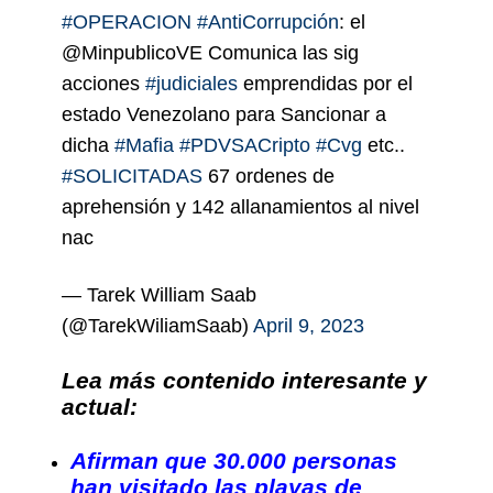
#OPERACION
#AntiCorrupción
: el
@MinpublicoVE Comunica las sig
acciones
#judiciales
emprendidas por el
estado Venezolano para Sancionar a
dicha
#Mafia
#PDVSACripto
#Cvg
etc..
#SOLICITADAS
67 ordenes de
aprehensión y 142 allanamientos al nivel
nac
— Tarek William Saab
(@TarekWiliamSaab)
April 9, 2023
Lea más contenido interesante y
actual:
Afirman que 30.000 personas
han visitado las playas de