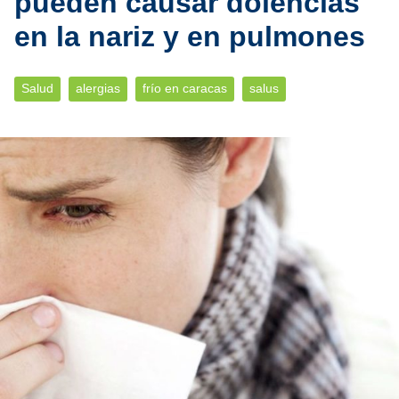
pueden causar dolencias
en la nariz y en pulmones
Salud
alergias
frío en caracas
salus