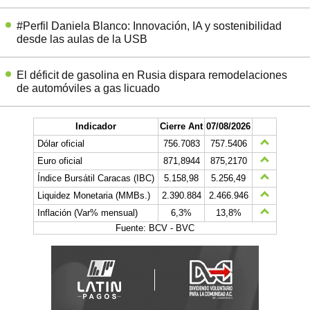
#Perfil Daniela Blanco: Innovación, IA y sostenibilidad
desde las aulas de la USB
El déficit de gasolina en Rusia dispara remodelaciones
de automóviles a gas licuado
Indicador
Cierre Ant
07/08/2026
Dólar oficial
756.7083
757.5406
Euro oficial
871,8944
875,2170
Índice Bursátil Caracas (IBC)
5.158,98
5.256,49
Liquidez Monetaria (MMBs.)
2.390.884
2.466.946
Inflación (Var% mensual)
6,3%
13,8%
Fuente: BCV - BVC