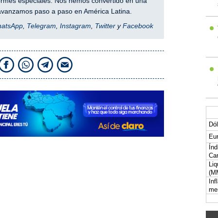
nformes especiales. Nos hemos convertido en una
y avanzamos paso a paso en América Latina.
hatsApp
,
Telegram
,
Instagram
,
Twitter
y
Facebook
Dól
Eur
Índ
Car
Liq
(M
Inf
me