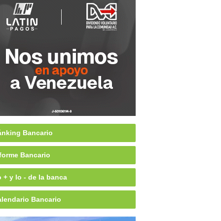
nking Bancario
forme Bancario
 + y lo - de la banca
lendario Bancario