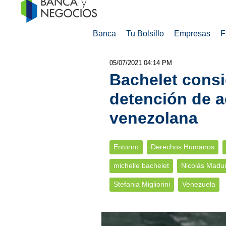
Banca
Tu Bolsillo
Empresas
F
05/07/2021 04:14 PM
Bachelet consi
detención de a
venezolana
Entorno
Derechos Humanos
michelle bachelet
Nicolás Madu
Stefania Migliorini
Venezuela