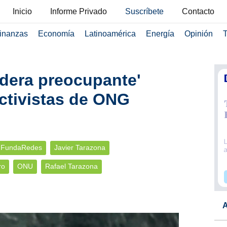
Inicio
Informe Privado
Suscríbete
Contacto
inanzas
Economía
Latinoamérica
Energía
Opinión
T
dera preocupante'
ctivistas de ONG
FundaRedes
Javier Tarazona
ro
ONU
Rafael Tarazona
A