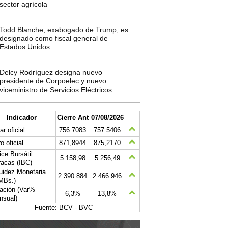
sector agrícola
Todd Blanche, exabogado de Trump, es
designado como fiscal general de
Estados Unidos
Delcy Rodríguez designa nuevo
presidente de Corpoelec y nuevo
viceministro de Servicios Eléctricos
Indicador
Cierre Ant
07/08/2026
ar oficial
756.7083
757.5406
o oficial
871,8944
875,2170
ice Bursátil
5.158,98
5.256,49
acas (IBC)
uidez Monetaria
2.390.884
2.466.946
MBs.)
lación (Var%
6,3%
13,8%
nsual)
Fuente: BCV - BVC