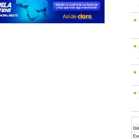
Dól
Eur