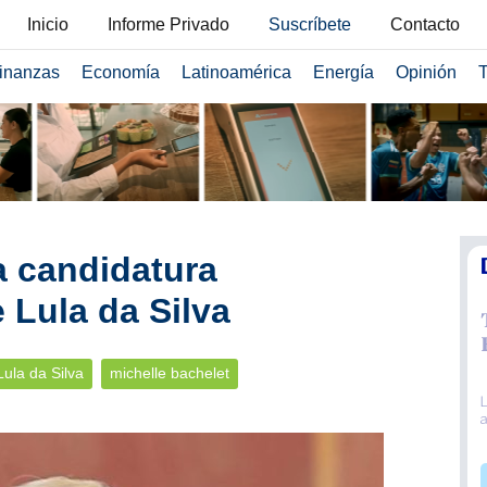
Inicio
Informe Privado
Suscríbete
Contacto
inanzas
Economía
Latinoamérica
Energía
Opinión
T
a candidatura
 Lula da Silva
Lula da Silva
michelle bachelet