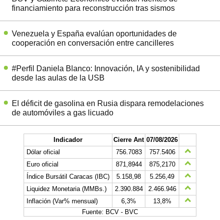
financiamiento para reconstrucción tras sismos
Venezuela y España evalúan oportunidades de
cooperación en conversación entre cancilleres
#Perfil Daniela Blanco: Innovación, IA y sostenibilidad
desde las aulas de la USB
El déficit de gasolina en Rusia dispara remodelaciones
de automóviles a gas licuado
Indicador
Cierre Ant
07/08/2026
Dólar oficial
756.7083
757.5406
Euro oficial
871,8944
875,2170
Índice Bursátil Caracas (IBC)
5.158,98
5.256,49
Liquidez Monetaria (MMBs.)
2.390.884
2.466.946
Inflación (Var% mensual)
6,3%
13,8%
Fuente: BCV - BVC