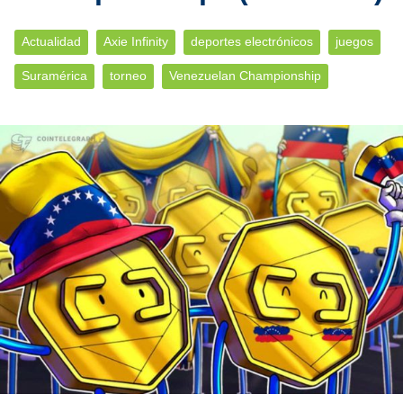
Actualidad
Axie Infinity
deportes electrónicos
juegos
Suramérica
torneo
Venezuelan Championship