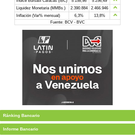
Índice Bursátil Caracas (IBC)
5.158,98
5.256,49
Liquidez Monetaria (MMBs.)
2.390.884
2.466.946
Inflación (Var% mensual)
6,3%
13,8%
Fuente: BCV - BVC
Ránking Bancario
Informe Bancario