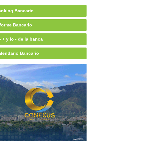
nking Bancario
forme Bancario
 + y lo - de la banca
lendario Bancario