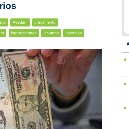
rios
nto
Avedem
crecimiento
to
importaciones
insumos
inversión
A