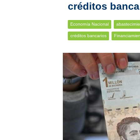
créditos banca
Economía Nacional
abastecimie
créditos bancarios
Financiamien