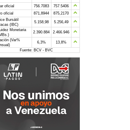
ar oficial
756.7083
757.5406
o oficial
871,8944
875,2170
ice Bursátil
5.158,98
5.256,49
acas (IBC)
uidez Monetaria
2.390.884
2.466.946
MBs.)
lación (Var%
6,3%
13,8%
nsual)
Fuente: BCV - BVC