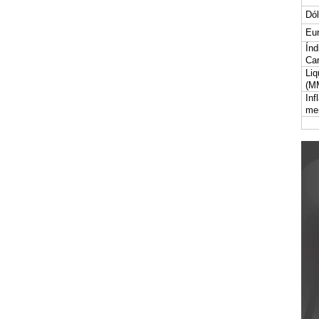
Dól
Eur
Índ
Car
Liq
(M
Inf
me