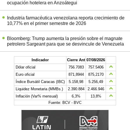
ocupación hotelera en Anzoátegui
Industria farmacéutica venezolana reporta crecimiento de
10,77% en el primer semestre de 2026
Bloomberg: Trump aumenta la presión sobre el magnate
petrolero Sargeant para que se desvincule de Venezuela
Indicador
Cierre Ant
07/08/2026
Dólar oficial
756.7083
757.5406
Euro oficial
871,8944
875,2170
Índice Bursátil Caracas (IBC)
5.158,98
5.256,49
Liquidez Monetaria (MMBs.)
2.390.884
2.466.946
Inflación (Var% mensual)
6,3%
13,8%
Fuente: BCV - BVC