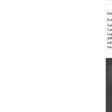
Dól
Eur
Índ
Car
Liq
(M
Inf
me