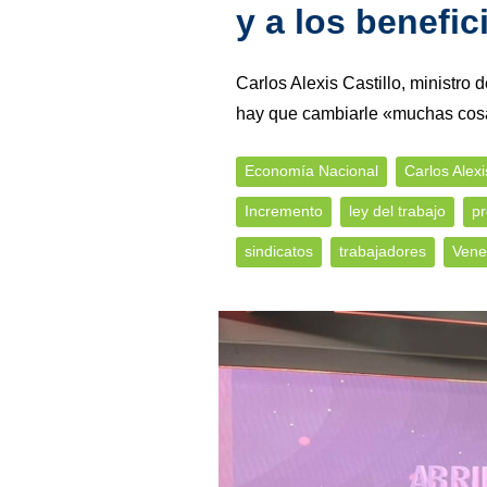
y a los benefic
Carlos Alexis Castillo, ministro 
hay que cambiarle «muchas cosa
Economía Nacional
Carlos Alexi
Incremento
ley del trabajo
pr
sindicatos
trabajadores
Vene