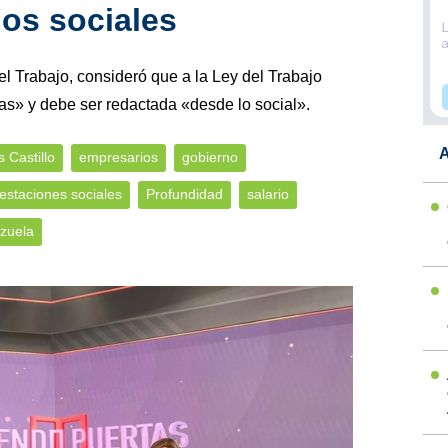
ios sociales
del Trabajo, consideró que a la Ley del Trabajo
s» y debe ser redactada «desde lo social».
A
s Castillo
empresarios
gobierno
estaciones sociales
Profundidad
salario
zuela