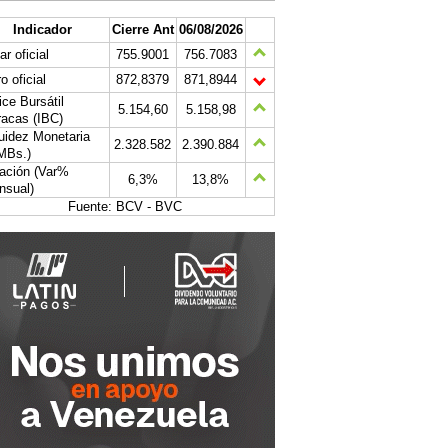
Indicador
Cierre Ant
06/08/2026
ar oficial
755.9001
756.7083
o oficial
872,8379
871,8944
ice Bursátil
5.154,60
5.158,98
acas (IBC)
uidez Monetaria
2.328.582
2.390.884
MBs.)
lación (Var%
6,3%
13,8%
nsual)
Fuente: BCV - BVC