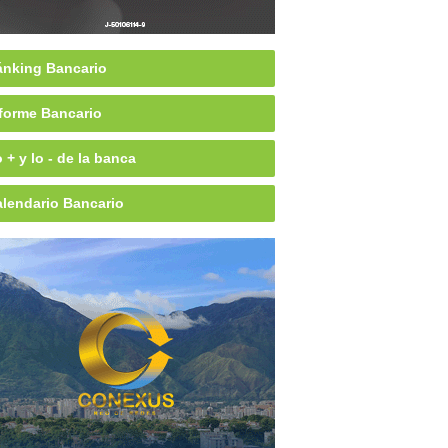
nking Bancario
forme Bancario
 + y lo - de la banca
lendario Bancario