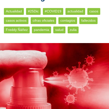
Actualidad
#25Dic
#COVID19
actualidad
casos
casos activos
cifras oficiales
contagios
fallecidos
Freddy Ñáñez
pandemia
salud
zulia