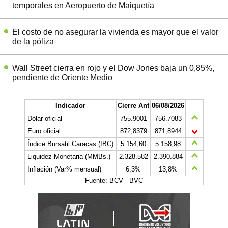
temporales en Aeropuerto de Maiquetía
El costo de no asegurar la vivienda es mayor que el valor
de la póliza
Wall Street cierra en rojo y el Dow Jones baja un 0,85%,
pendiente de Oriente Medio
Indicador
Cierre Ant
06/08/2026
Dólar oficial
755.9001
756.7083
Euro oficial
872,8379
871,8944
Índice Bursátil Caracas (IBC)
5.154,60
5.158,98
Liquidez Monetaria (MMBs.)
2.328.582
2.390.884
Inflación (Var% mensual)
6,3%
13,8%
Fuente: BCV - BVC