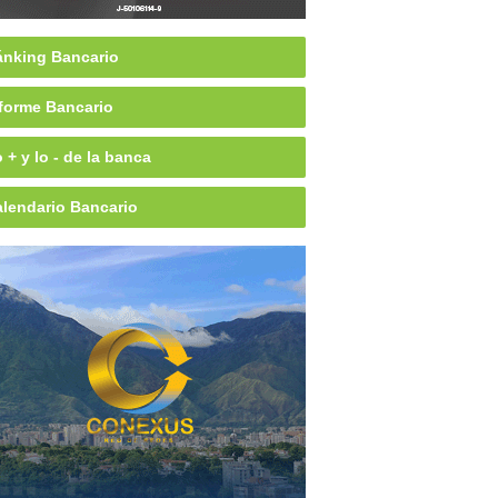
nking Bancario
forme Bancario
 + y lo - de la banca
lendario Bancario