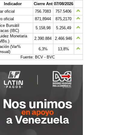
Indicador
Cierre Ant
07/08/2026
ar oficial
756.7083
757.5406
o oficial
871,8944
875,2170
ice Bursátil
5.158,98
5.256,49
acas (IBC)
uidez Monetaria
2.390.884
2.466.946
MBs.)
lación (Var%
6,3%
13,8%
nsual)
Fuente: BCV - BVC