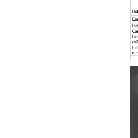
Dól
Eur
Índ
Car
Liq
(M
Inf
me