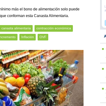
mínimo más el bono de alimentación solo puede
s que conforman esta Canasta Alimentaria.
canasta alimentaria
contracción económica
A
Incremento
Inflación
OVF