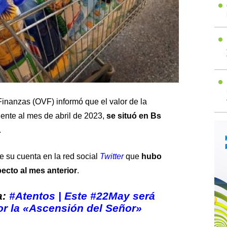
inanzas (OVF) informó que el valor de la
ente al mes de abril de 2023,
se situó en Bs
.
de su cuenta en la red social
Twitter
que
hubo
cto al mes anterior
.
a:
#Atentos | Este #22May será
or la «Ascensión del Señor»