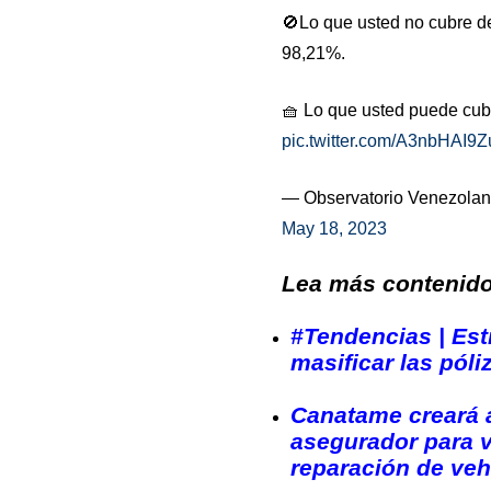
🚫Lo que usted no cubre de 
98,21%.
🧺 Lo que usted puede cubr
pic.twitter.com/A3nbHAI9Z
— Observatorio Venezolan
May 18, 2023
Lea más contenido 
#Tendencias | Est
masificar las pól
Canatame creará a
asegurador para v
reparación de veh