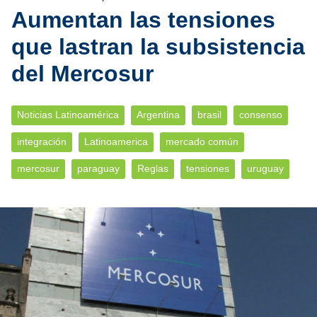
Aumentan las tensiones
que lastran la subsistencia
del Mercosur
Noticias Latinoamérica
Argentina
brasil
consenso
integración
Latinoamerica
mercado común
mercosur
paraguay
Reglas
tensiones
uruguay