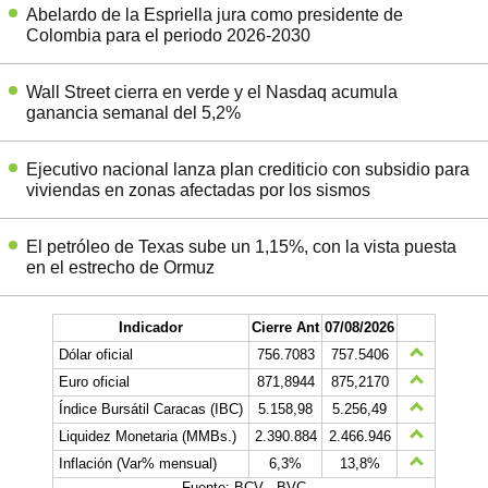
Abelardo de la Espriella jura como presidente de
Colombia para el periodo 2026-2030
Wall Street cierra en verde y el Nasdaq acumula
ganancia semanal del 5,2%
Ejecutivo nacional lanza plan crediticio con subsidio para
viviendas en zonas afectadas por los sismos
El petróleo de Texas sube un 1,15%, con la vista puesta
en el estrecho de Ormuz
Indicador
Cierre Ant
07/08/2026
Dólar oficial
756.7083
757.5406
Euro oficial
871,8944
875,2170
Índice Bursátil Caracas (IBC)
5.158,98
5.256,49
Liquidez Monetaria (MMBs.)
2.390.884
2.466.946
Inflación (Var% mensual)
6,3%
13,8%
Fuente: BCV - BVC