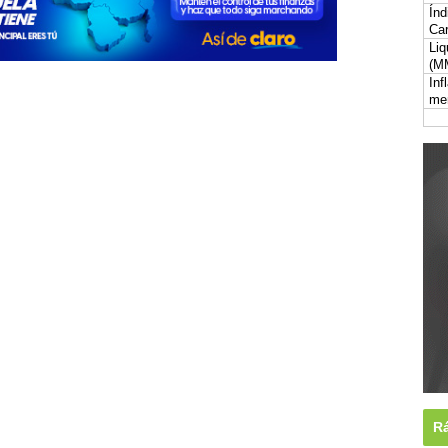
Índ
Car
Liq
(M
Inf
me
Rá