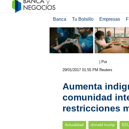
Banca
Tu Bolsillo
Empresas
F
| Por
29/01/2017 01:55 PM
Reuters
Aumenta indign
comunidad inte
restricciones 
Actualidad
donald trump
EE