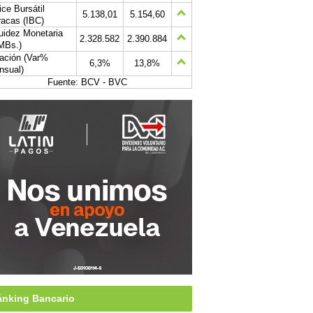
ice Bursátil
5.138,01
5.154,60
acas (IBC)
uidez Monetaria
2.328.582
2.390.884
MBs.)
lación (Var%
6,3%
13,8%
nsual)
Fuente: BCV - BVC
nking Bancario