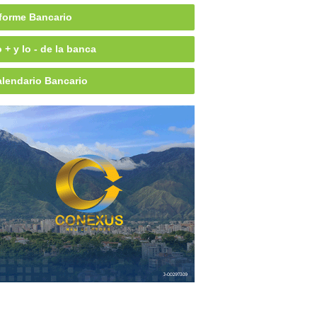
forme Bancario
 + y lo - de la banca
lendario Bancario