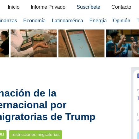
Inicio
Informe Privado
Suscríbete
Contacto
inanzas
Economía
Latinoamérica
Energía
Opinión
T
ación de la
rnacional por
migratorias de Trump
UU
restricciones migratorias