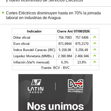
y nuevo viceministro de Servicios Eléctricos
Cortes Eléctricos disminuyen hasta en 70% la jornada
laboral en industrias de Aragua
Indicador
Cierre Ant
07/08/2026
Dólar oficial
756.7083
757.5406
Euro oficial
871,8944
875,2170
Índice Bursátil Caracas (IBC)
5.158,98
5.256,49
Liquidez Monetaria (MMBs.)
2.390.884
2.466.946
Inflación (Var% mensual)
6,3%
13,8%
Fuente: BCV - BVC