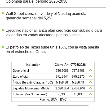
Colombia para el periodo 2026-2030
Wall Street cierra en verde y el Nasdaq acumula
ganancia semanal del 5,2%
Ejecutivo nacional lanza plan crediticio con subsidio para
viviendas en zonas afectadas por los sismos
El petróleo de Texas sube un 1,15%, con la vista puesta
en el estrecho de Ormuz
Indicador
Cierre Ant
07/08/2026
Dólar oficial
756.7083
757.5406
Euro oficial
871,8944
875,2170
Índice Bursátil Caracas (IBC)
5.158,98
5.256,49
Liquidez Monetaria (MMBs.)
2.390.884
2.466.946
Inflación (Var% mensual)
6,3%
13,8%
Fuente: BCV - BVC