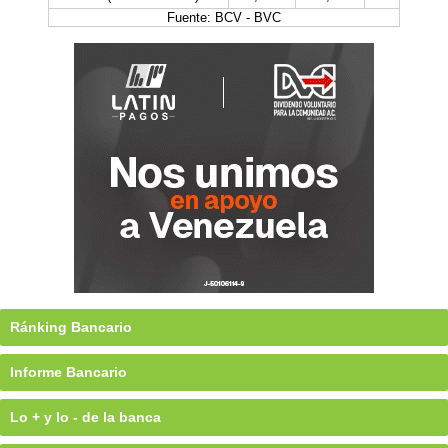
Fuente: BCV - BVC
Ránking Bancario
Informe Bancario
Lo + y lo - de la banca