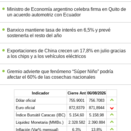
Ministro de Economía argentino celebra firma en Quito de
un acuerdo automotriz con Ecuador
Banxico mantiene tasa de interés en 6,5% y prevé
sostenerla el resto del año
Exportaciones de China crecen un 17,8% en julio gracias
a los chips y a los vehículos eléctricos
Gremio advierte que fenómeno “Súper Niño” podría
afectar el 60% de las cosechas nacionales
Indicador
Cierre Ant
06/08/2026
Dólar oficial
755.9001
756.7083
Euro oficial
872,8379
871,8944
Índice Bursátil Caracas (IBC)
5.154,60
5.158,98
Liquidez Monetaria (MMBs.)
2.328.582
2.390.884
Inflación (Var% mensual)
6,3%
13,8%