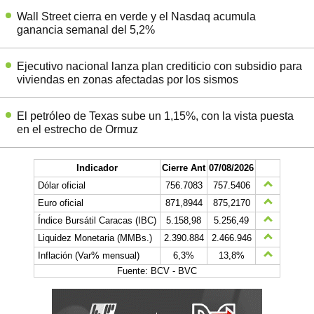
Wall Street cierra en verde y el Nasdaq acumula
ganancia semanal del 5,2%
Ejecutivo nacional lanza plan crediticio con subsidio para
viviendas en zonas afectadas por los sismos
El petróleo de Texas sube un 1,15%, con la vista puesta
en el estrecho de Ormuz
Indicador
Cierre Ant
07/08/2026
Dólar oficial
756.7083
757.5406
Euro oficial
871,8944
875,2170
Índice Bursátil Caracas (IBC)
5.158,98
5.256,49
Liquidez Monetaria (MMBs.)
2.390.884
2.466.946
Inflación (Var% mensual)
6,3%
13,8%
Fuente: BCV - BVC