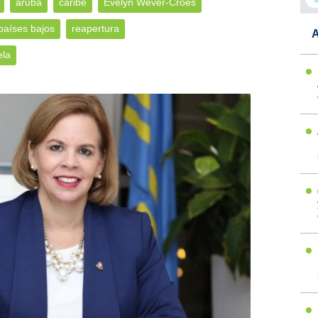
aruba
caribe
Evelyn Wever-Croes
países bajos
reapertura
A
la