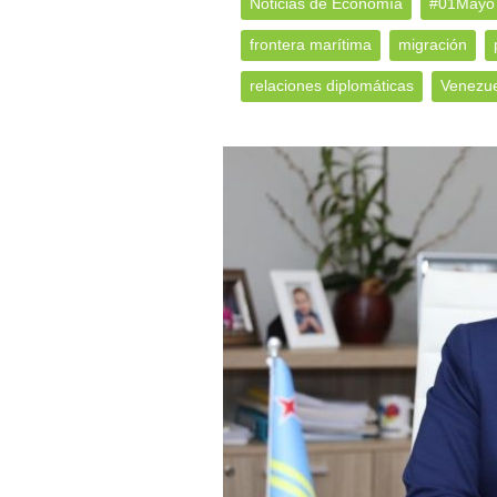
Noticias de Economía
#01Mayo
frontera marítima
migración
relaciones diplomáticas
Venezue