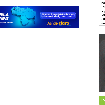
Índ
Car
Liq
(M
Inf
me
Rá