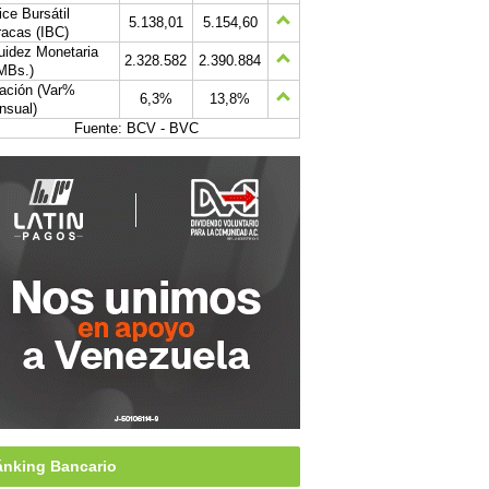
ice Bursátil
5.138,01
5.154,60
acas (IBC)
uidez Monetaria
2.328.582
2.390.884
MBs.)
lación (Var%
6,3%
13,8%
nsual)
Fuente: BCV - BVC
nking Bancario