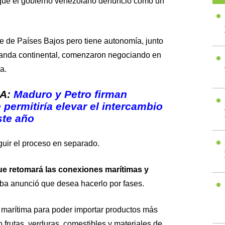
que el gobierno venezolano denunció como un
e de Países Bajos pero tiene autonomía, junto
landa continental, comenzaron negociando en
a.
DA:
Maduro y Petro firman
permitiría elevar el intercambio
ste año
guir el proceso en separado.
ue retomará las conexiones marítimas y
uba anunció que desea hacerlo por fases.
a marítima para poder importar productos más
frutas, verduras, comestibles y materiales de