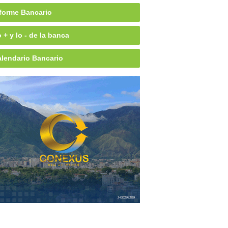
forme Bancario
 + y lo - de la banca
lendario Bancario