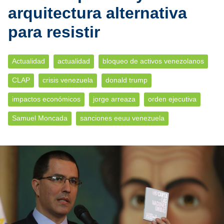
arquitectura alternativa
para resistir
Actualidad
actualidad
bloqueo de activos venezolanos
CLAP
crisis venezuela
donald trump
impactos económicos
jorge arreaza
orden ejecutiva
Samuel Moncada
sanciones eeuu venezuela