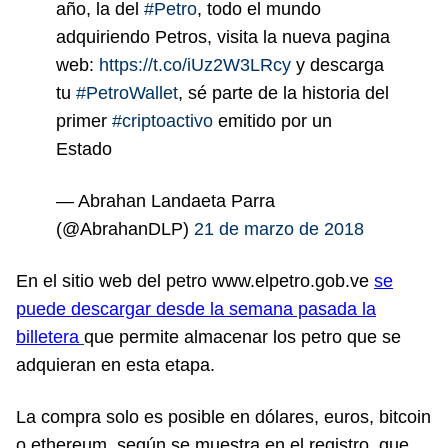
año, la del
#Petro
, todo el mundo
adquiriendo Petros, visita la nueva pagina
web:
https://t.co/iUz2W3LRcy
y descarga
tu
#PetroWallet
, sé parte de la historia del
primer
#criptoactivo
emitido por un
Estado
— Abrahan Landaeta Parra
(@AbrahanDLP)
21 de marzo de 2018
En el sitio web del petro www.elpetro.gob.ve
se
puede descargar desde la semana pasada la
billetera
que permite almacenar los petro que se
adquieran en esta etapa.
La compra solo es posible en dólares, euros, bitcoin
o ethereum, según se muestra en el registro, que