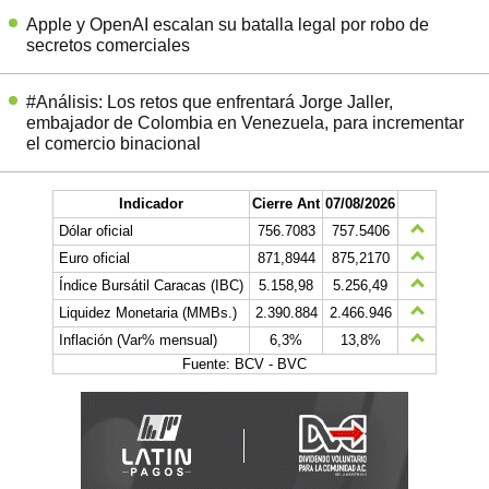
Apple y OpenAI escalan su batalla legal por robo de
secretos comerciales
#Análisis: Los retos que enfrentará Jorge Jaller,
embajador de Colombia en Venezuela, para incrementar
el comercio binacional
Indicador
Cierre Ant
07/08/2026
Dólar oficial
756.7083
757.5406
Euro oficial
871,8944
875,2170
Índice Bursátil Caracas (IBC)
5.158,98
5.256,49
Liquidez Monetaria (MMBs.)
2.390.884
2.466.946
Inflación (Var% mensual)
6,3%
13,8%
Fuente: BCV - BVC