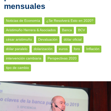
mensuales
Noticias de Economía
¿Se Resolverá Esto en 2020?
Aristimuño Herrera & Asociados
Banca
BCV
césar aristimuño
Devaluación
dólar oficial
dólar paralelo
dolarización
euros
foro
Inflación
intervención cambiaria
Perspectivas 2020
tipo de cambio