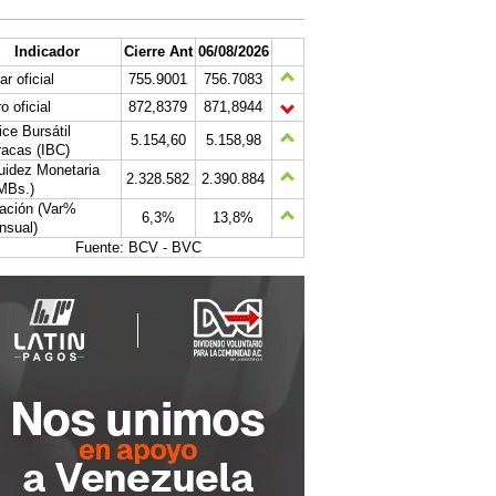
Indicador
Cierre Ant
06/08/2026
ar oficial
755.9001
756.7083
o oficial
872,8379
871,8944
ice Bursátil
5.154,60
5.158,98
acas (IBC)
uidez Monetaria
2.328.582
2.390.884
MBs.)
lación (Var%
6,3%
13,8%
nsual)
Fuente: BCV - BVC