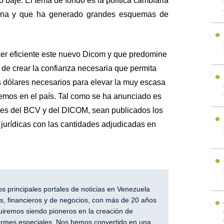
o baje. El tema de fondo es la política cambiaria
iona y que ha generado grandes esquemas de
acer eficiente este nuevo Dicom y que predomine
d de crear la confianza necesaria que permita
os dólares necesarios para elevar la muy escasa
emos en el país. Tal como se ha anunciado es
les del BCV y del DICOM, sean publicados los
 jurídicas con las cantidades adjudicadas en
 principales portales de noticias en Venezuela
, financieros y de negocios, con más de 20 años
iremos siendo pioneros en la creación de
nformes especiales. Nos hemos convertido en una