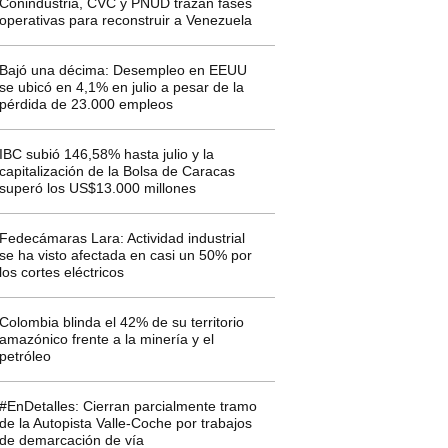
Conindustria, CVC y PNUD trazan fases
operativas para reconstruir a Venezuela
Bajó una décima: Desempleo en EEUU
se ubicó en 4,1% en julio a pesar de la
pérdida de 23.000 empleos
IBC subió 146,58% hasta julio y la
capitalización de la Bolsa de Caracas
superó los US$13.000 millones
Fedecámaras Lara: Actividad industrial
se ha visto afectada en casi un 50% por
los cortes eléctricos
Colombia blinda el 42% de su territorio
amazónico frente a la minería y el
petróleo
#EnDetalles: Cierran parcialmente tramo
de la Autopista Valle-Coche por trabajos
de demarcación de vía