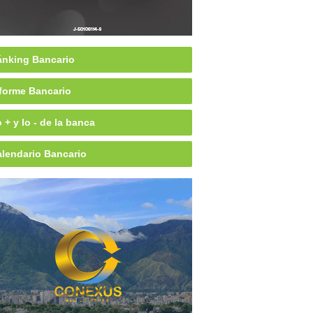
nking Bancario
forme Bancario
 + y lo - de la banca
lendario Bancario