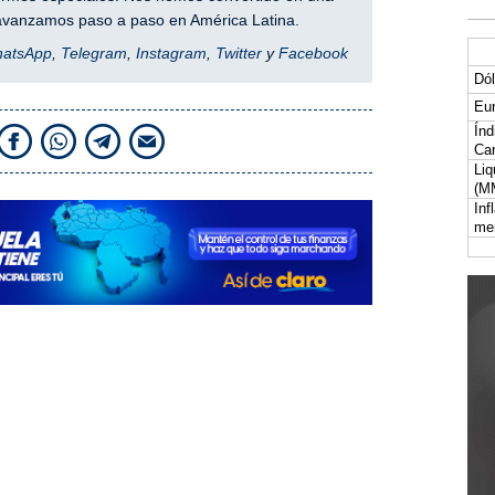
y avanzamos paso a paso en América Latina.
hatsApp
,
Telegram
,
Instagram
,
Twitter
y
Facebook
Dól
Eur
Índ
Car
Liq
(M
Inf
me