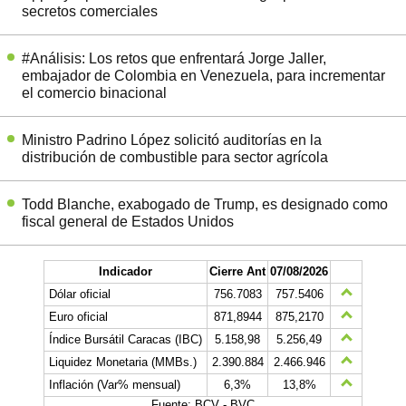
secretos comerciales
#Análisis: Los retos que enfrentará Jorge Jaller,
embajador de Colombia en Venezuela, para incrementar
el comercio binacional
Ministro Padrino López solicitó auditorías en la
distribución de combustible para sector agrícola
Todd Blanche, exabogado de Trump, es designado como
fiscal general de Estados Unidos
Indicador
Cierre Ant
07/08/2026
Dólar oficial
756.7083
757.5406
Euro oficial
871,8944
875,2170
Índice Bursátil Caracas (IBC)
5.158,98
5.256,49
Liquidez Monetaria (MMBs.)
2.390.884
2.466.946
Inflación (Var% mensual)
6,3%
13,8%
Fuente: BCV - BVC