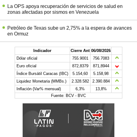
La OPS apoya recuperación de servicios de salud en
zonas afectadas por sismos en Venezuela
Petróleo de Texas sube un 2,75% a la espera de avances
en Ormuz
Indicador
Cierre Ant
06/08/2026
Dólar oficial
755.9001
756.7083
Euro oficial
872,8379
871,8944
Índice Bursátil Caracas (IBC)
5.154,60
5.158,98
Liquidez Monetaria (MMBs.)
2.328.582
2.390.884
Inflación (Var% mensual)
6,3%
13,8%
Fuente: BCV - BVC