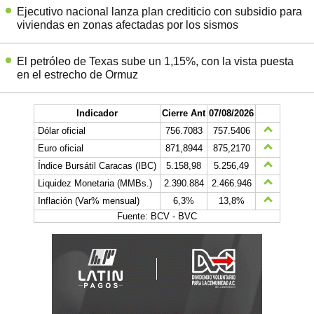
Ejecutivo nacional lanza plan crediticio con subsidio para
viviendas en zonas afectadas por los sismos
El petróleo de Texas sube un 1,15%, con la vista puesta
en el estrecho de Ormuz
Indicador
Cierre Ant
07/08/2026
Dólar oficial
756.7083
757.5406
Euro oficial
871,8944
875,2170
Índice Bursátil Caracas (IBC)
5.158,98
5.256,49
Liquidez Monetaria (MMBs.)
2.390.884
2.466.946
Inflación (Var% mensual)
6,3%
13,8%
Fuente: BCV - BVC