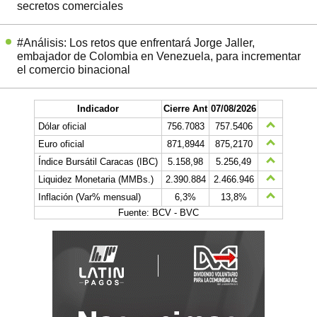
secretos comerciales
#Análisis: Los retos que enfrentará Jorge Jaller,
embajador de Colombia en Venezuela, para incrementar
el comercio binacional
Indicador
Cierre Ant
07/08/2026
Dólar oficial
756.7083
757.5406
Euro oficial
871,8944
875,2170
Índice Bursátil Caracas (IBC)
5.158,98
5.256,49
Liquidez Monetaria (MMBs.)
2.390.884
2.466.946
Inflación (Var% mensual)
6,3%
13,8%
Fuente: BCV - BVC