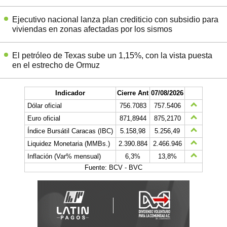
Ejecutivo nacional lanza plan crediticio con subsidio para
viviendas en zonas afectadas por los sismos
El petróleo de Texas sube un 1,15%, con la vista puesta
en el estrecho de Ormuz
Indicador
Cierre Ant
07/08/2026
Dólar oficial
756.7083
757.5406
Euro oficial
871,8944
875,2170
Índice Bursátil Caracas (IBC)
5.158,98
5.256,49
Liquidez Monetaria (MMBs.)
2.390.884
2.466.946
Inflación (Var% mensual)
6,3%
13,8%
Fuente: BCV - BVC