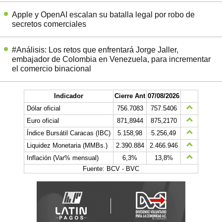
Apple y OpenAI escalan su batalla legal por robo de
secretos comerciales
#Análisis: Los retos que enfrentará Jorge Jaller,
embajador de Colombia en Venezuela, para incrementar
el comercio binacional
Indicador
Cierre Ant
07/08/2026
Dólar oficial
756.7083
757.5406
Euro oficial
871,8944
875,2170
Índice Bursátil Caracas (IBC)
5.158,98
5.256,49
Liquidez Monetaria (MMBs.)
2.390.884
2.466.946
Inflación (Var% mensual)
6,3%
13,8%
Fuente: BCV - BVC