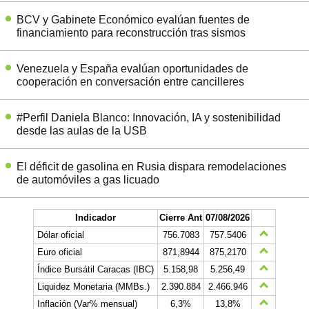
BCV y Gabinete Económico evalúan fuentes de
financiamiento para reconstrucción tras sismos
Venezuela y España evalúan oportunidades de
cooperación en conversación entre cancilleres
#Perfil Daniela Blanco: Innovación, IA y sostenibilidad
desde las aulas de la USB
El déficit de gasolina en Rusia dispara remodelaciones
de automóviles a gas licuado
Indicador
Cierre Ant
07/08/2026
Dólar oficial
756.7083
757.5406
Euro oficial
871,8944
875,2170
Índice Bursátil Caracas (IBC)
5.158,98
5.256,49
Liquidez Monetaria (MMBs.)
2.390.884
2.466.946
Inflación (Var% mensual)
6,3%
13,8%