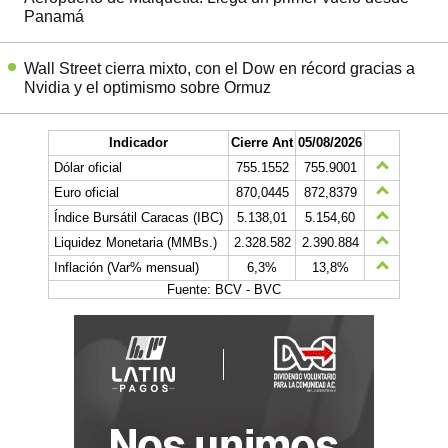
Panamá
Wall Street cierra mixto, con el Dow en récord gracias a
Nvidia y el optimismo sobre Ormuz
Indicador
Cierre Ant
05/08/2026
Dólar oficial
755.1552
755.9001
Euro oficial
870,0445
872,8379
Índice Bursátil Caracas (IBC)
5.138,01
5.154,60
Liquidez Monetaria (MMBs.)
2.328.582
2.390.884
Inflación (Var% mensual)
6,3%
13,8%
Fuente: BCV - BVC