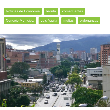
Noticias de Economía
baruta
comerciantes
Concejo Municipal
Luis Aguila
multas
ordenanzas