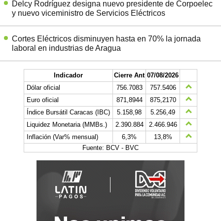
Delcy Rodríguez designa nuevo presidente de Corpoelec
y nuevo viceministro de Servicios Eléctricos
Cortes Eléctricos disminuyen hasta en 70% la jornada
laboral en industrias de Aragua
Indicador
Cierre Ant
07/08/2026
Dólar oficial
756.7083
757.5406
Euro oficial
871,8944
875,2170
Índice Bursátil Caracas (IBC)
5.158,98
5.256,49
Liquidez Monetaria (MMBs.)
2.390.884
2.466.946
Inflación (Var% mensual)
6,3%
13,8%
Fuente: BCV - BVC